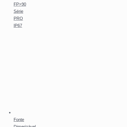
FP>90
Série
PRO
IP67
Fonte
Dimerizável