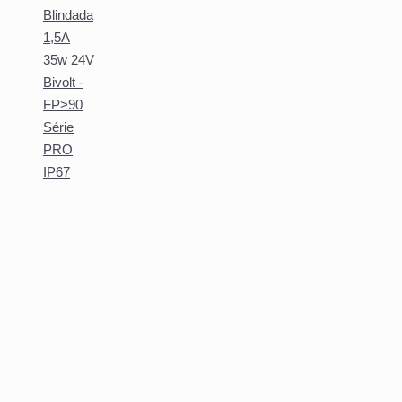
Blindada
1,5A
35w 24V
Bivolt -
FP>90
Série
PRO
IP67