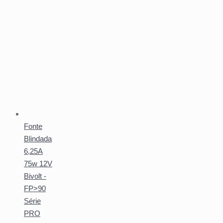
Fonte
Blindada
6,25A
75w 12V
Bivolt -
FP>90
Série
PRO