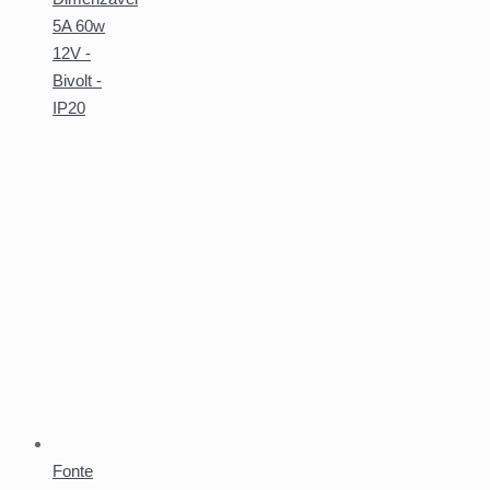
5A 60w
12V -
Bivolt -
IP20
Fonte