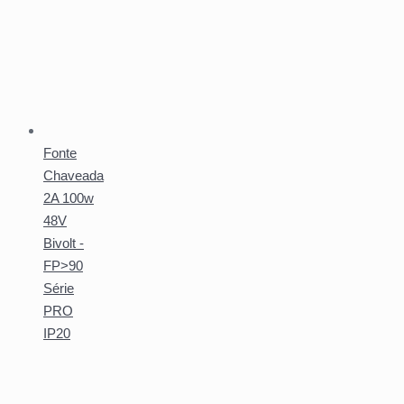
Fonte
Chaveada
2A 100w
48V
Bivolt -
FP>90
Série
PRO
IP20