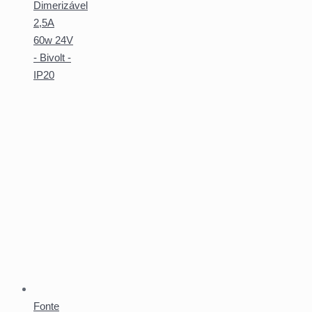
Dimerizável
2,5A
60w 24V
- Bivolt -
IP20
Fonte