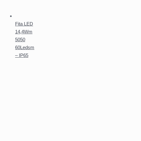
Fita LED
14,4Wm
5050
60Ledsm
– IP65