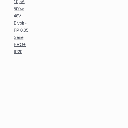
10,5A
500w
48V
Bivolt -
FP 0.95
Série
PRO+
IP20