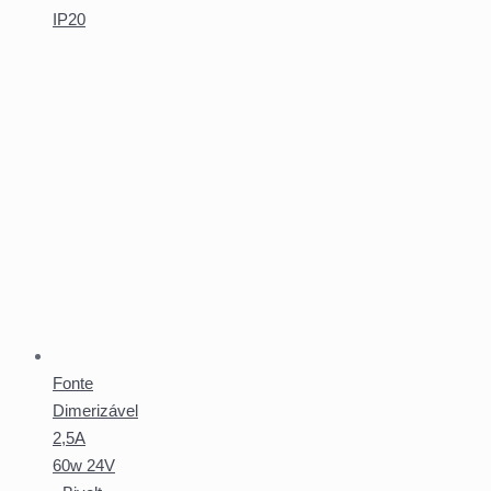
IP20
Fonte
Dimerizável
2,5A
60w 24V