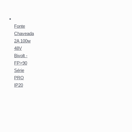
Fonte
Chaveada
2A 100w
48V
Bivolt -
FP>90
Série
PRO
IP20