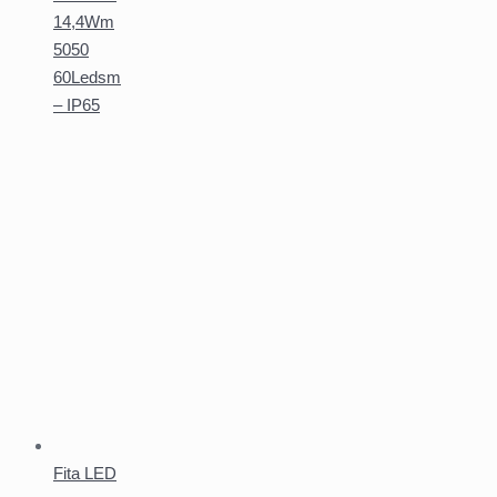
14,4Wm
5050
60Ledsm
– IP65
Fita LED