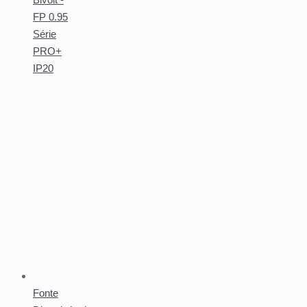
FP 0.95
Série
PRO+
IP20
Fonte