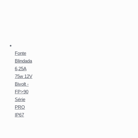
Fonte
Blindada
6,25A
75w 12V
Bivolt -
FP>90
Série
PRO
IP67