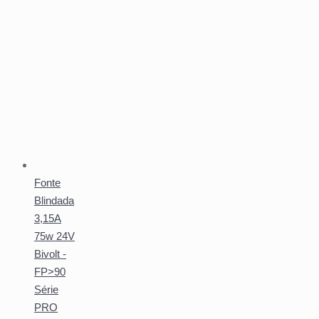
Fonte
Blindada
3,15A
75w 24V
Bivolt -
FP>90
Série
PRO