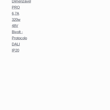
Dimerizável
PRO
6,7A
320w
48V
Bivolt -
Protocolo
DALI
IP20