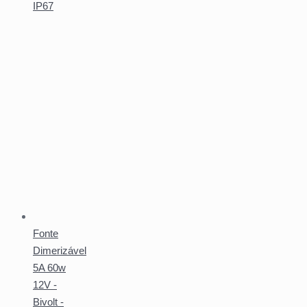
IP67
Fonte
Dimerizável
5A 60w
12V -
Bivolt -