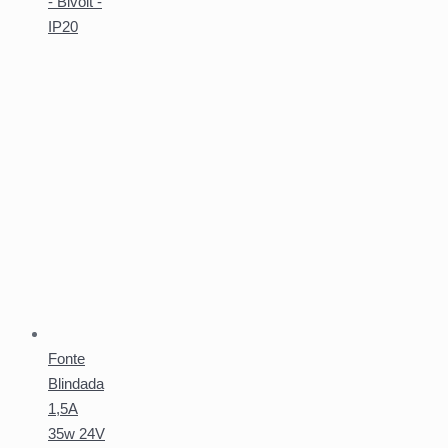
- Bivolt -
IP20
Fonte
Blindada
1,5A
35w 24V