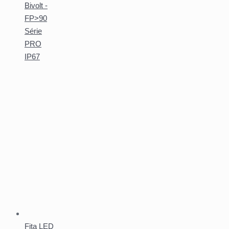
Bivolt -
FP>90
Série
PRO
IP67
Fita LED