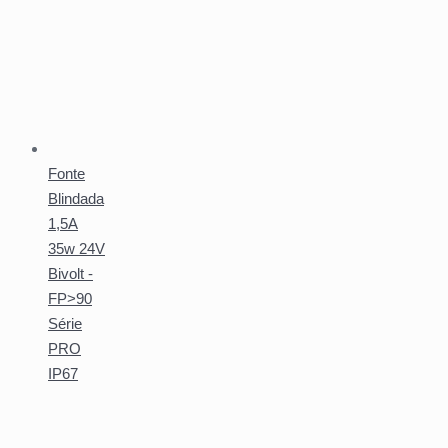
Fonte
Blindada
1,5A
35w 24V
Bivolt -
FP>90
Série
PRO
IP67