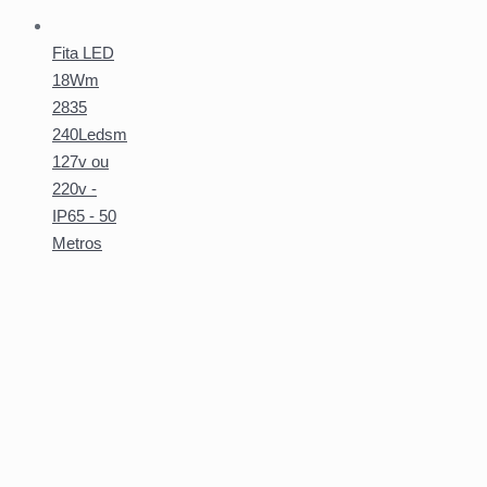
Fita LED
18Wm
2835
240Ledsm
127v ou
220v -
IP65 - 50
Metros