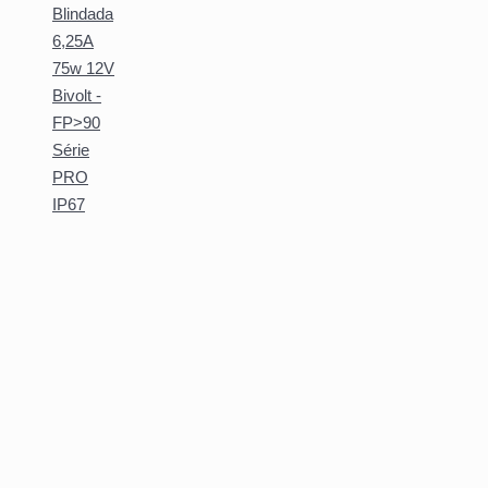
Blindada
6,25A
75w 12V
Bivolt -
FP>90
Série
PRO
IP67