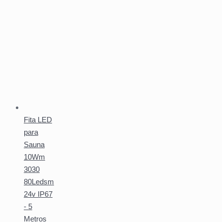
Fita LED
para
Sauna
10Wm
3030
80Ledsm
24v IP67
- 5
Metros