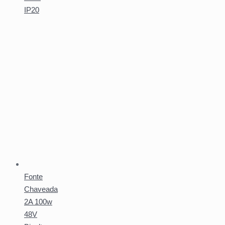
IP20
Fonte
Chaveada
2A 100w
48V