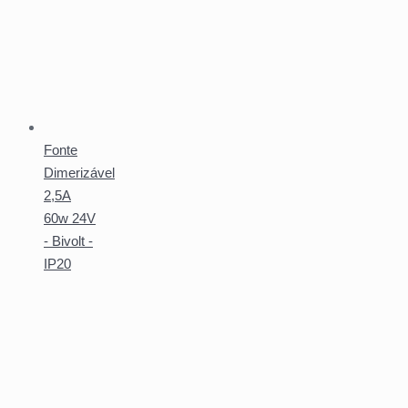
Fonte
Dimerizável
2,5A
60w 24V
- Bivolt -
IP20