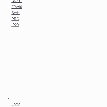
Bivolt -
FP>90
Série
PRO
IP20
Fonte