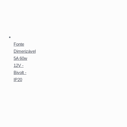
Fonte
Dimerizável
5A 60w
12V -
Bivolt -
IP20