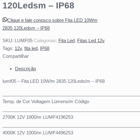
120Ledsm – IP68
Clique e fale conosco sobre Fita LED 10Wm
2835 120Ledsm – IP68
SKU:
LUMF05
Categorias:
Fita Led
,
Fitas Led 12v
Tags:
12v
,
fita led
,
IP68
Compartilhar
Descrição
lumf05 – Fita LED 10W/m 2835 120Leds/m – IP68
_______________________________________________________
Temp. de Cor Voltagem Lúmens/m Código
_______________________________________________________
2700K 12V 1000/m LUMF4196253
______________________________________________________
4000K 12V 1000/m LUMF4496253