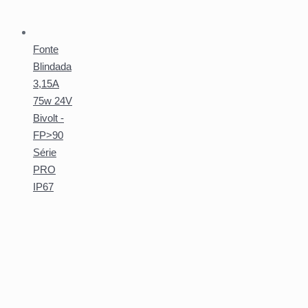
Fonte
Blindada
3,15A
75w 24V
Bivolt -
FP>90
Série
PRO
IP67