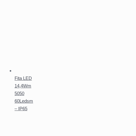
Fita LED
14,4Wm
5050
60Ledsm
– IP65